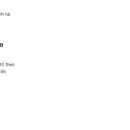
nh tại
o
 tố then
đến