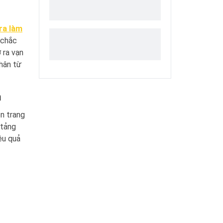
ra làm
 chắc
 ra vạn
hân từ
n
n trang
 tảng
ệu quả