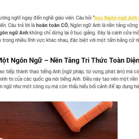
ờng nghĩ ngay đến nghề giáo viên. Câu hỏi “
học Ngôn ngữ Anh 
ến. Câu trả lời là
hoàn toàn CÓ
, Ngôn ngữ Anh là nền tảng vững
gôn ngữ Anh
không chỉ dừng lại ở bục giảng. Đây là cánh cửa mở
 trong nhiều lĩnh vực khác nhau, đặc biệt với một tấm bằng cử n
ột Ngôn Ngữ – Nền Tảng Tri Thức Toàn Diệ
ao tiếp thành thạo tiếng Anh (ngữ pháp, từ vựng, phát âm) mà cò
 chính trị của các quốc gia nói tiếng Anh. Điều này tạo nên một nền
n ngữ như một công cụ mà còn thấu hiểu bối cảnh để áp dụng hi