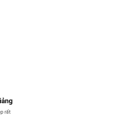
iảng
p rất