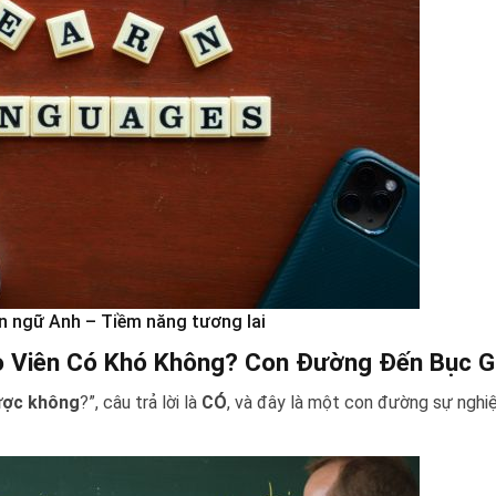
 ngữ Anh – Tiềm năng tương lai
o Viên Có Khó Không? Con Đường Đến Bục G
ược không
?”, câu trả lời là
CÓ
, và đây là một con đường sự nghiệ