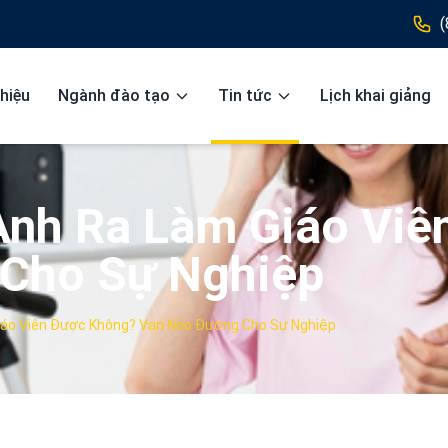
(
thiệu
Ngành đào tạo
Tin tức
Lịch khai giảng
nh Ra Làm Giáo Viê
Cho Sự Nghiệp
iáo Viên Được Không? Vạn Nẻo Đường Cho Sự Nghiệp