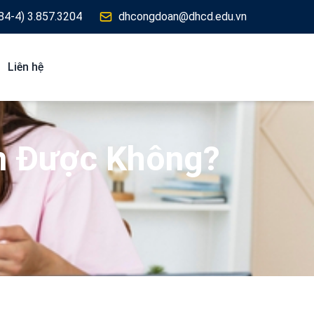
84-4) 3.857.3204
dhcongdoan@dhcd.edu.vn
Liên hệ
n Được Không?