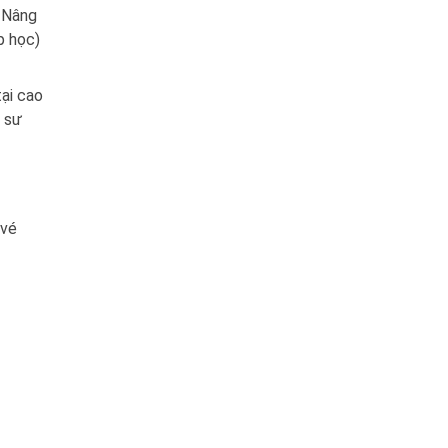
. Nâng
p học)
ại cao
a sư
 vé