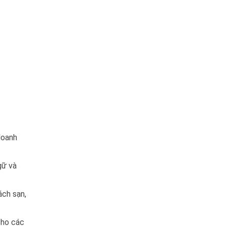
doanh
gữ và
ách sạn,
cho các